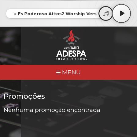
ape Tu És Poderoso Attos2 Worship Versão - 256 • Escap
MENU
Promoções
Nenhuma promoção encontrada